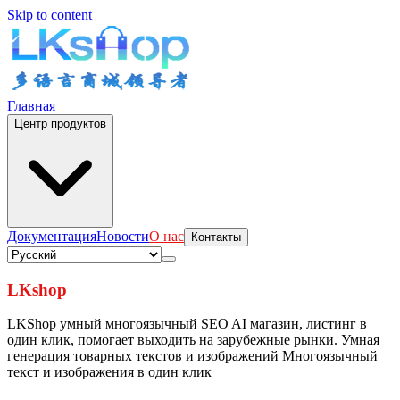
Skip to content
Главная
Центр продуктов
Документация
Новости
О нас
Контакты
LKshop
LKShop умный многоязычный SEO AI магазин, листинг в
один клик, помогает выходить на зарубежные рынки.
Умная
генерация товарных текстов и изображений
Многоязычный
текст и изображения в один клик