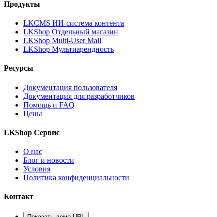
Продукты
LKCMS ИИ-система контента
LKShop Отдельный магазин
LKShop Multi-User Mall
LKShop Мультиарендность
Ресурсы
Документация пользователя
Документация для разработчиков
Помощь и FAQ
Цены
LKShop Сервис
О нас
Блог и новости
Условия
Политика конфиденциальности
Контакт
Показать демо-URL