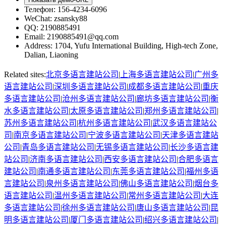
Телефон
: 156-4234-6096
WeChat
: zsansky88
QQ: 2190885491
Email
: 2190885491@qq.com
Address
:
1704, Yufu International Building, High-tech Zone,
Dalian, Liaoning
Related sites:
北京
多语言建站公司
|
上海
多语言建站公司
|
广州
多
语言建站公司
|
深圳
多语言建站公司
|
成都
多语言建站公司
|
重庆
多语言建站公司
|
沧州
多语言建站公司
|
廊坊
多语言建站公司
|
衡
水
多语言建站公司
|
太原
多语言建站公司
|
郑州
多语言建站公司
|
苏州
多语言建站公司
|
杭州
多语言建站公司
|
武汉
多语言建站公
司
|
南京
多语言建站公司
|
宁波
多语言建站公司
|
天津
多语言建站
公司
|
青岛
多语言建站公司
|
无锡
多语言建站公司
|
长沙
多语言建
站公司
|
济南
多语言建站公司
|
西安
多语言建站公司
|
合肥
多语言
建站公司
|
南通
多语言建站公司
|
东莞
多语言建站公司
|
福州
多语
言建站公司
|
泉州
多语言建站公司
|
佛山
多语言建站公司
|
烟台
多
语言建站公司
|
温州
多语言建站公司
|
常州
多语言建站公司
|
大连
多语言建站公司
|
徐州
多语言建站公司
|
唐山
多语言建站公司
|
昆
明
多语言建站公司
|
厦门
多语言建站公司
|
绍兴
多语言建站公司
|