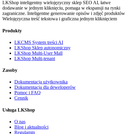
LKShop inteligentny wielojęzyczny sklep SEO AI, łatwe
dodawanie w jednym kliknięciu, pomaga w ekspansji na rynki
zagraniczne.
Inteligentne generowanie opisów i zdjęć produktów
Wielojęzyczna treść tekstowa i graficzna jednym kliknięciem
Produkty
LKCMS System treści AI
LKShop Sklep autonomiczny
LKShop Multi-User Mall
LKShop Multi-tenant
Zasoby
Dokumentacja użytkownika
Dokumentacja dla deweloperów
Pomoc i FAQ
Cennik
Usługa LKShop
O nas
Blog i aktualności
Regulamin