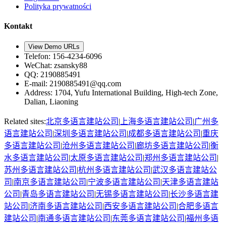
Polityka prywatności
Kontakt
View Demo URLs
Telefon
: 156-4234-6096
WeChat
: zsansky88
QQ: 2190885491
E-mail
: 2190885491@qq.com
Address
:
1704, Yufu International Building, High-tech Zone,
Dalian, Liaoning
Related sites:
北京
多语言建站公司
|
上海
多语言建站公司
|
广州
多
语言建站公司
|
深圳
多语言建站公司
|
成都
多语言建站公司
|
重庆
多语言建站公司
|
沧州
多语言建站公司
|
廊坊
多语言建站公司
|
衡
水
多语言建站公司
|
太原
多语言建站公司
|
郑州
多语言建站公司
|
苏州
多语言建站公司
|
杭州
多语言建站公司
|
武汉
多语言建站公
司
|
南京
多语言建站公司
|
宁波
多语言建站公司
|
天津
多语言建站
公司
|
青岛
多语言建站公司
|
无锡
多语言建站公司
|
长沙
多语言建
站公司
|
济南
多语言建站公司
|
西安
多语言建站公司
|
合肥
多语言
建站公司
|
南通
多语言建站公司
|
东莞
多语言建站公司
|
福州
多语