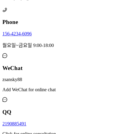
Phone
156-4234-6096
월요일~금요일 9:00-18:00
WeChat
zsansky88
Add WeChat for online chat
QQ
2190885491
Click for online consultation