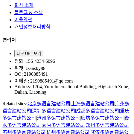
회사 소개
블로그 & 소식
이용약관
개인정보처리방침
연락처
데모 URL 보기
전화
: 156-4234-6096
위챗
: zsansky88
QQ: 2190885491
이메일
: 2190885491@qq.com
Address
:
1704, Yufu International Building, High-tech Zone,
Dalian, Liaoning
Related sites:
北京
多语言建站公司
|
上海
多语言建站公司
|
广州
多
语言建站公司
|
深圳
多语言建站公司
|
成都
多语言建站公司
|
重庆
多语言建站公司
|
沧州
多语言建站公司
|
廊坊
多语言建站公司
|
衡
水
多语言建站公司
|
太原
多语言建站公司
|
郑州
多语言建站公司
|
苏州
多语言建站公司
|
杭州
多语言建站公司
|
武汉
多语言建站公