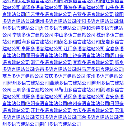
站公司
|
保定
多语言建站公司
|
南阳
多语言建站公司
|
宿迁
多语言
建站公司
|
菏泽
多语言建站公司
|
珠海
多语言建站公司
|
包头
多语
言建站公司
|
连云港
多语言建站公司
|
东营
多语言建站公司
|
绵阳
多语言建站公司
|
潮州
多语言建站公司
|
衡阳
多语言建站公司
|
滁
州
多语言建站公司
|
九江
多语言建站公司
|
呼和浩特
多语言建站
公司
|
宁德
多语言建站公司
|
中山
多语言建站公司
|
株洲
多语言建
站公司
|
威海
多语言建站公司
|
茂名
多语言建站公司
|
龙岩
多语言
建站公司
|
阜阳
多语言建站公司
|
江门
多语言建站公司
|
宜春
多语
言建站公司
|
莆田
多语言建站公司
|
上饶
多语言建站公司
|
周口
多
语言建站公司
|
湛江
多语言建站公司
|
宜宾
多语言建站公司
|
新乡
多语言建站公司
|
许昌
多语言建站公司
|
驻马店
多语言建站公司
|
商丘
多语言建站公司
|
安庆
多语言建站公司
|
滨州
多语言建站公
司
|
郴州
多语言建站公司
|
曲靖
多语言建站公司
|
柳州
多语言建站
公司
|
三明
多语言建站公司
|
马鞍山
多语言建站公司
|
湘潭
多语言
建站公司
|
咸阳
多语言建站公司
|
黄冈
多语言建站公司
|
吉安
多语
言建站公司
|
信阳
多语言建站公司
|
亳州
多语言建站公司
|
日照
多
语言建站公司
|
开封
多语言建站公司
|
大庆
多语言建站公司
|
玉溪
多语言建站公司
|
安阳
多语言建站公司
|
邢台
多语言建站公司
|
宿
州
多语言建站公司
|
荆门
多语言建站公司