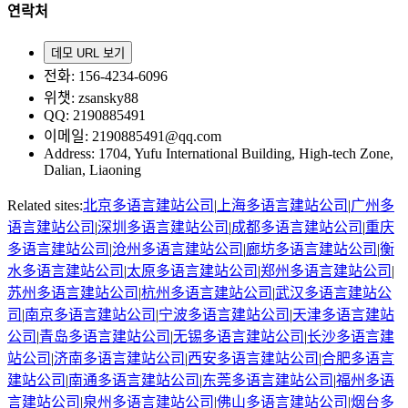
연락처
데모 URL 보기
전화
: 156-4234-6096
위챗
: zsansky88
QQ: 2190885491
이메일
: 2190885491@qq.com
Address
:
1704, Yufu International Building, High-tech Zone,
Dalian, Liaoning
Related sites:
北京
多语言建站公司
|
上海
多语言建站公司
|
广州
多
语言建站公司
|
深圳
多语言建站公司
|
成都
多语言建站公司
|
重庆
多语言建站公司
|
沧州
多语言建站公司
|
廊坊
多语言建站公司
|
衡
水
多语言建站公司
|
太原
多语言建站公司
|
郑州
多语言建站公司
|
苏州
多语言建站公司
|
杭州
多语言建站公司
|
武汉
多语言建站公
司
|
南京
多语言建站公司
|
宁波
多语言建站公司
|
天津
多语言建站
公司
|
青岛
多语言建站公司
|
无锡
多语言建站公司
|
长沙
多语言建
站公司
|
济南
多语言建站公司
|
西安
多语言建站公司
|
合肥
多语言
建站公司
|
南通
多语言建站公司
|
东莞
多语言建站公司
|
福州
多语
言建站公司
|
泉州
多语言建站公司
|
佛山
多语言建站公司
|
烟台
多