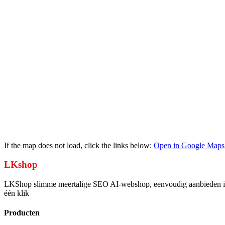
If the map does not load, click the links below
:
Open in Google Maps
LKshop
LKShop slimme meertalige SEO AI-webshop, eenvoudig aanbieden in é
één klik
Producten