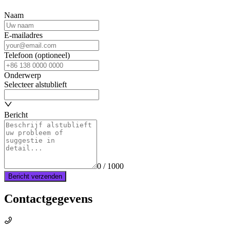
Naam
E-mailadres
Telefoon (optioneel)
Onderwerp
Selecteer alstublieft
Bericht
0 / 1000
Bericht verzenden
Contactgegevens