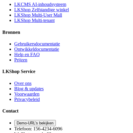
LKCMS AI-inhoudsysteem
LKShop Zelfstandige winkel
LKShop Multi-User Mall
LKShop Multi-tenant
Bronnen
Gebruikersdocumentatie
Ontwikkeldocumentatie
Help en FAQ
Prijzen
LKShop Service
Over ons
Blog & updates
Voorwaarden
Privacybeleid
Contact
Demo-URL's bekijken
Telefoon
: 156-4234-6096