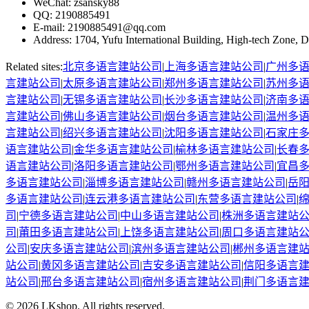
WeChat
: zsansky88
QQ: 2190885491
E-mail
: 2190885491@qq.com
Address
:
1704, Yufu International Building, High-tech Zone, D
Related sites:
北京
多语言建站公司
|
上海
多语言建站公司
|
广州
多
言建站公司
|
太原
多语言建站公司
|
郑州
多语言建站公司
|
苏州
多
言建站公司
|
无锡
多语言建站公司
|
长沙
多语言建站公司
|
济南
多
言建站公司
|
佛山
多语言建站公司
|
烟台
多语言建站公司
|
温州
多
言建站公司
|
绍兴
多语言建站公司
|
沈阳
多语言建站公司
|
石家庄
语言建站公司
|
金华
多语言建站公司
|
榆林
多语言建站公司
|
长春
语言建站公司
|
洛阳
多语言建站公司
|
鄂州
多语言建站公司
|
宜昌
多语言建站公司
|
淄博
多语言建站公司
|
赣州
多语言建站公司
|
岳
多语言建站公司
|
连云港
多语言建站公司
|
东营
多语言建站公司
|
司
|
宁德
多语言建站公司
|
中山
多语言建站公司
|
株洲
多语言建站
司
|
莆田
多语言建站公司
|
上饶
多语言建站公司
|
周口
多语言建站
公司
|
安庆
多语言建站公司
|
滨州
多语言建站公司
|
郴州
多语言建
站公司
|
黄冈
多语言建站公司
|
吉安
多语言建站公司
|
信阳
多语言
站公司
|
邢台
多语言建站公司
|
宿州
多语言建站公司
|
荆门
多语言
©
2026
LKshop
. All rights reserved.