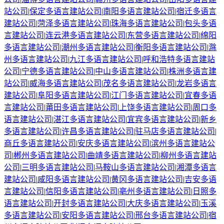
站公司
|
保定
多语言建站公司
|
南阳
多语言建站公司
|
宿迁
多语言
建站公司
|
菏泽
多语言建站公司
|
珠海
多语言建站公司
|
包头
多语
言建站公司
|
连云港
多语言建站公司
|
东营
多语言建站公司
|
绵阳
多语言建站公司
|
潮州
多语言建站公司
|
衡阳
多语言建站公司
|
滁
州
多语言建站公司
|
九江
多语言建站公司
|
呼和浩特
多语言建站
公司
|
宁德
多语言建站公司
|
中山
多语言建站公司
|
株洲
多语言建
站公司
|
威海
多语言建站公司
|
茂名
多语言建站公司
|
龙岩
多语言
建站公司
|
阜阳
多语言建站公司
|
江门
多语言建站公司
|
宜春
多语
言建站公司
|
莆田
多语言建站公司
|
上饶
多语言建站公司
|
周口
多
语言建站公司
|
湛江
多语言建站公司
|
宜宾
多语言建站公司
|
新乡
多语言建站公司
|
许昌
多语言建站公司
|
驻马店
多语言建站公司
|
商丘
多语言建站公司
|
安庆
多语言建站公司
|
滨州
多语言建站公
司
|
郴州
多语言建站公司
|
曲靖
多语言建站公司
|
柳州
多语言建站
公司
|
三明
多语言建站公司
|
马鞍山
多语言建站公司
|
湘潭
多语言
建站公司
|
咸阳
多语言建站公司
|
黄冈
多语言建站公司
|
吉安
多语
言建站公司
|
信阳
多语言建站公司
|
亳州
多语言建站公司
|
日照
多
语言建站公司
|
开封
多语言建站公司
|
大庆
多语言建站公司
|
玉溪
多语言建站公司
|
安阳
多语言建站公司
|
邢台
多语言建站公司
|
宿