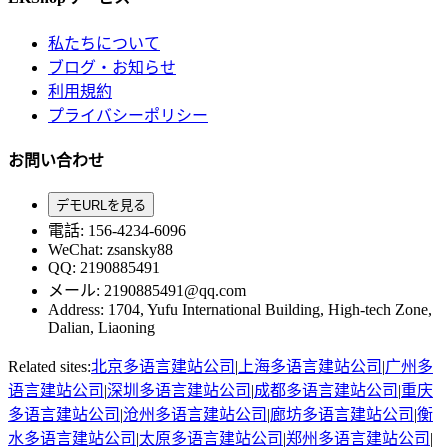
私たちについて
ブログ・お知らせ
利用規約
プライバシーポリシー
お問い合わせ
デモURLを見る
電話
: 156-4234-6096
WeChat
: zsansky88
QQ: 2190885491
メール
: 2190885491@qq.com
Address
:
1704, Yufu International Building, High-tech Zone,
Dalian, Liaoning
Related sites:
北京
多语言建站公司
|
上海
多语言建站公司
|
广州
多
语言建站公司
|
深圳
多语言建站公司
|
成都
多语言建站公司
|
重庆
多语言建站公司
|
沧州
多语言建站公司
|
廊坊
多语言建站公司
|
衡
水
多语言建站公司
|
太原
多语言建站公司
|
郑州
多语言建站公司
|